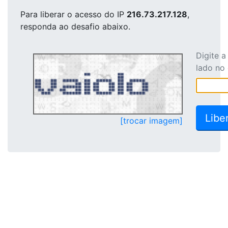
Para liberar o acesso
do IP
216.73.217.128
,
responda ao desafio abaixo.
Digite 
lado no
[trocar imagem]